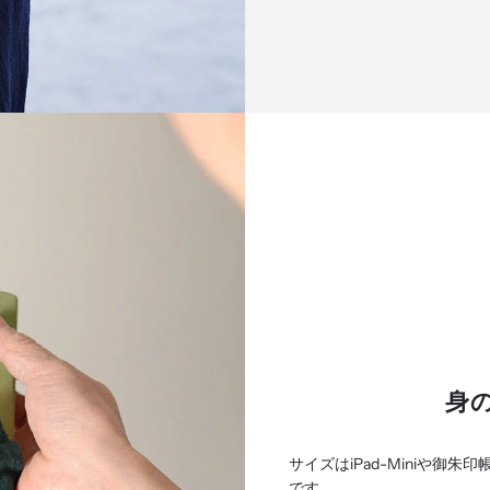
身
サイズはiPad-Miniや
です。