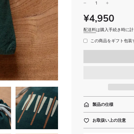
¥4,950
SALE
通
PRICE
常
価
配送料
は購入手続き時に計
格
この商品をギフト包装す
製品の仕様
お取扱い上の注意