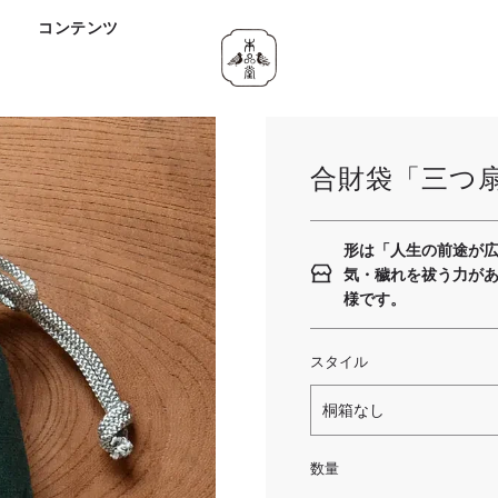
ド
コンテンツ
合財袋「三つ
形は「人生の前途が
気・穢れを祓う力が
様です。
スタイル
桐箱なし
数量