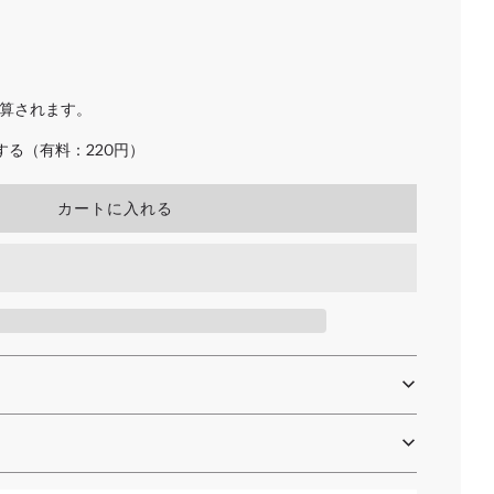
算されます。
る（有料：220円）
読
カートに入れる
み
込
み
中
.
.
.