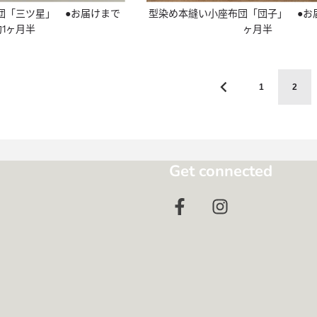
団「三ツ星」 ●お届けまで
型染め本縫い小座布団「団子」 ●お
約1ヶ月半
ヶ月半
1
2
Get connected