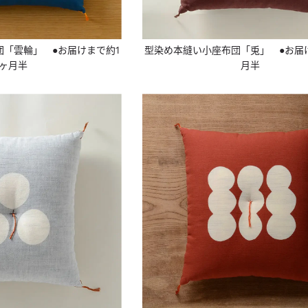
「雲輪」 ●お届けまで約1
型染め本縫い小座布団「兎」 ●お届
ヶ月半
月半