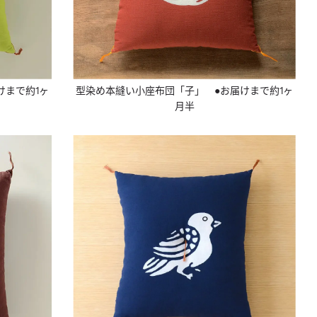
けまで約1ヶ
型染め本縫い小座布団「子」 ●お届けまで約1ヶ
月半