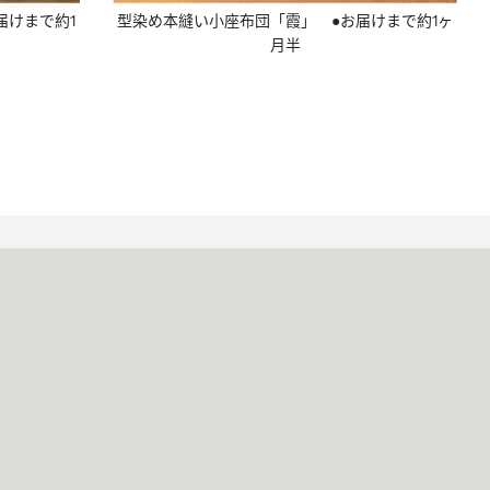
届けまで約1
型染め本縫い小座布団「霞」 ●お届けまで約1ヶ
月半