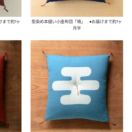
けまで約1ヶ
型染め本縫い小座布団「鳩」 ●お届けまで約1ヶ
月半