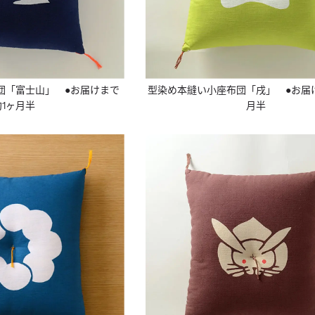
団「富士山」 ●お届けまで
型染め本縫い小座布団「戌」 ●お届
約1ヶ月半
月半