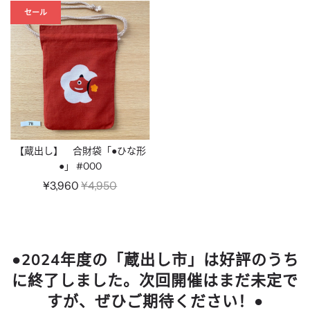
セール
【蔵出し】 合財袋「●ひな形
●」 #000
通
¥3,960
¥4,950
常
価
格
●2024年度の「蔵出し市」は好評のうち
に終了しました。次回開催はまだ未定で
すが、ぜひご期待ください！●