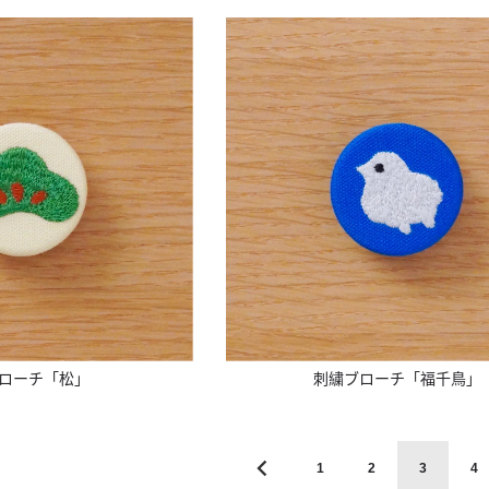
ローチ「松」
刺繍ブローチ「福千鳥」
1
2
3
4