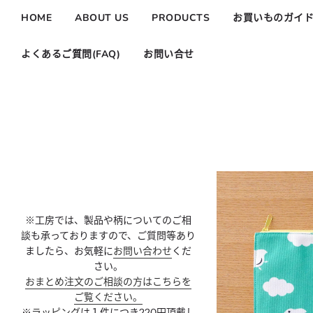
HOME
ABOUT US
PRODUCTS
お買いものガイ
よくあるご質問(FAQ)
お問い合せ
※工
房では、製
品や柄
についてのご相
談も承っておりますので、
ご質問等あり
ましたら、お気軽に
お問い合わせ
くだ
さい。
おまとめ注文のご相談の方はこちらを
ご覧ください。
※
ラッピング
は１件につき
220
円頂戴し