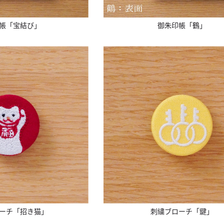
帳「宝結び」
御朱印帳「鶴」
ーチ「招き猫」
刺繍ブローチ「鍵」