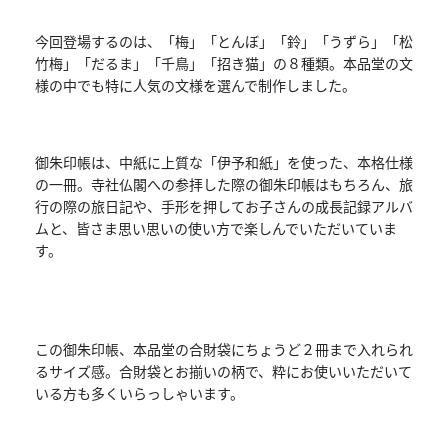
今回登場するのは、「梅」「とんぼ」「鈴」「うずら」「松
竹梅」
「だるま」「千鳥」「招き猫」の８種類。
本
品
堂
の文
様の中でも特に人気の文様を選んで制作しました。
御朱印帳は、中紙に上質な「伊予和紙」を使った、
本
格仕様
の一冊。寺社仏閣への参拝した際の御朱印帳はもちろん、
旅
行の際の旅日記や、
手形を押してお子さんの成長記録アルバ
ムと、
皆さま思い思いの使い方で楽しんでいただいていま
す。
この御朱印帳、
本
品
堂
の合財袋にちょうど２冊まで入れられ
るサイズ感。
合財袋とお揃いの柄で、
粋にお使いいただいて
いる方も多くいらっしゃいます。