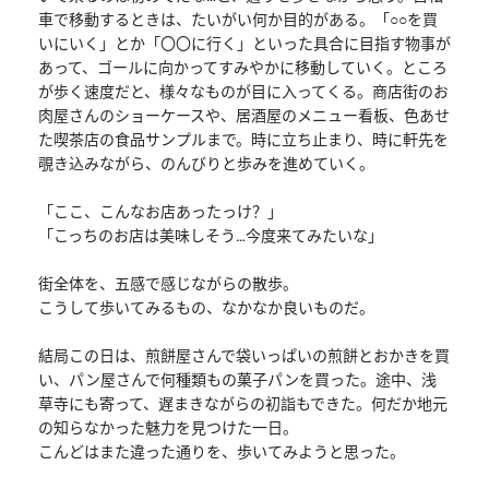
車で移動するときは、たいがい何か目的がある。「○○を買
いにいく」とか「〇〇に行く」といった具合に目指す物事が
あって、ゴールに向かってすみやかに移動していく。ところ
が歩く速度だと、様々なものが目に入ってくる。商店街のお
肉屋さんのショーケースや、居酒屋のメニュー看板、色あせ
た喫茶店の食品サンプルまで。時に立ち止まり、時に軒先を
覗き込みながら、のんびりと歩みを進めていく。
「ここ、こんなお店あったっけ？」
「こっちのお店は美味しそう…今度来てみたいな」
街全体を、五感で感じながらの散歩。
こうして歩いてみるもの、なかなか良いものだ。
結局この日は、煎餅屋さんで袋いっぱいの煎餅とおかきを買
い、パン屋さんで何種類もの菓子パンを買った。途中、浅
草寺にも寄って、遅まきながらの初詣もできた。何だか地元
の知らなかった魅力を見つけた一日。
こんどはまた違った通りを、歩いてみようと思った。