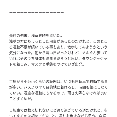
ーーーーーーーーーーーーーーー
先週の週末、浅草界隈を歩いた。
浅草の方にちょっとした用事があったのだけれど、このとこ
ろ運動不足が続いている事もあり、散歩してみようかという
気分になった。朝から寒い日だったけれど、ぐんぐん歩いて
いればそのうち身体も温まるだろうと思い、ダウンジャケッ
トを着こみ、マスクと手袋をつけていざ出発。
工房から4-5kmくらいの範囲は、いつも自転車で移動する事
が多い。バスより早く目的地に着けるし、時間も気にしなく
ていい。適度な運動にもなるので、雨さえ降らなければ良い
ことずくめだ。
自転車では数え切れないほど通り過ぎている道だけれど、歩
いて来るのは初めてだな…と、通りを歩きながら思う。自転