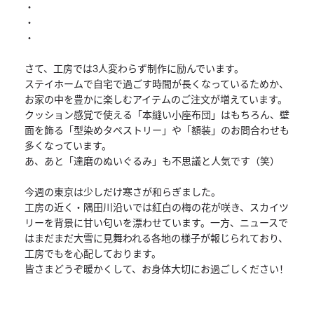
・
・
・
さて、工房では3人変わらず制作に励んでいます。
ステイホームで自宅で過ごす時間が長くなっているためか、
お家の中を豊かに楽しむアイテムのご注文が増えています。
クッション感覚で使える「本縫い小座布団」はもちろん、壁
面を飾る「型染めタペストリー」や「額装」のお問合わせも
多くなっています。
あ、あと「達磨のぬいぐるみ」も不思議と人気です（笑）
今週の東京は少しだけ寒さが和らぎました。
工房の近く・隅田川沿いでは紅白の梅の花が咲き、スカイツ
リーを背景に甘い匂いを漂わせています。一方、ニュースで
はまだまだ大雪に見舞われる各地の様子が報じられており、
工房でもを心配しております。
皆さまどうぞ暖かくして、お身体大切にお過ごしください！