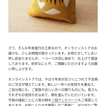
さて、そんな年末進行の工房なので、
オンラインストアのお
届けも、少しお時間が掛かっています。
お待たせしてしまい
申し訳ありませんが、一つ一つ大切に染めて、
仕上げて発送
しております。何卒なにとぞ、
ご理解いただけますようお願
い申し上げます。
オンラインストアでは、
やはり年末が近づくにつれて干支柄
のご注文が増えています。
新しい一年への気持ちを重ねて、
ご自分用にも、
ご家族や近しい方への贈りものにも。
皆さん
それぞれの気持ちを込めて、柄を選んでいただいています。
守袋の縁起ごとに人気の柄を
ご紹介したページ
もご用意して
ありま
す。お気に入りの文様探しのご参考に、ぜひぜひご覧