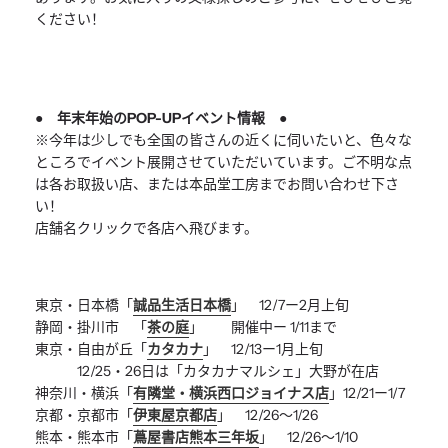
ください！
● 年末年始のPOP-UPイベント情報 ●
※今年は少しでも全国の皆さんの近くに伺いたいと、
色々な
ところでイベント展開させていただいています。
ご不明な点
は各お取扱い店、
または本品堂工房までお問い合わせ下さ
い！
店舗名クリックで各店へ飛びます。
東京・日本橋「
誠品生活日本橋
」 12/7ー2月上旬
静岡・掛川市 「
茶の庭
」 開催中ー 1/11まで
東京・自由が丘「
カタカナ
」 12/13ー1月上旬
12/25・26日は「カタカナマルシェ」大野が在店
神奈川・横浜「
有隣堂・横浜西口ジョイナス店
」12/21ー1/
7
京都・京都市「
伊東屋京都店
」 12/26〜1/26
熊本・熊本市「
蔦屋書店熊本三年坂
」 12/26〜1/10