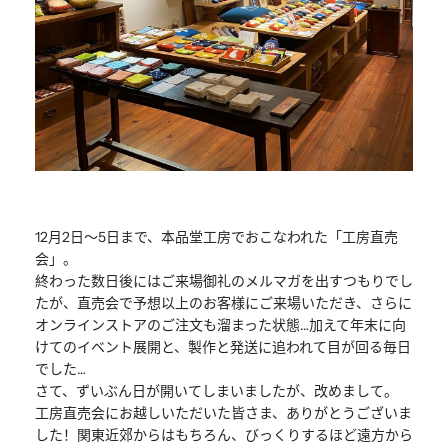
12月2日〜5日まで、本品堂工房でおこなわれた「工房直売
会」
。
終わった数日後にはご来場御礼のメルマガを出すつもりでし
たが、
直売会で予想以上のお客様にご来場いただき、
さらに
オンラインストアのご注文も溜まった状態…
加えて年末に向
けてのイベント展開と、
製作と発送に追われて目が回る毎日
でした…
さて、ずいぶん日が開いてしまいましたが、改めまして。
工房直売会にお越しいただいた皆さま、ありがとうございま
した！
関東近郊からはもちろん、
びっくりするほど遠方から