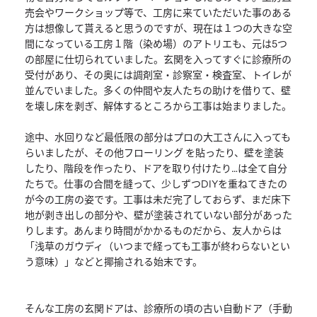
売会やワークショップ等で、工房に来ていただいた事のある
方は想像して貰えると思うのですが、現在は１つの大きな空
間になっている工房１階（染め場）のアトリエも、元は5つ
の部屋に仕切られていました。玄関を入ってすぐに診療所の
受付があり、その奥には調剤室・診察室・検査室、トイレが
並んでいました。多くの仲間や友人たちの助けを借りて、壁
を壊し床を剥ぎ、解体するところから工事は始まりました。
途中、水回りなど最低限の部分はプロの大工さんに入っても
らいましたが、その他フローリング を貼ったり、壁を塗装
したり、階段を作ったり、ドアを取り付けたり…は全て自分
たちで。仕事の合間を縫って、少しずつDIYを重ねてきたの
が今の工房の姿です。工事は未だ完了しておらず、まだ床下
地が剥き出しの部分や、壁が塗装されていない部分があった
りします。あんまり時間がかかるものだから、友人からは
「浅草のガウディ（いつまで経っても工事が終わらないとい
う意味）」などと揶揄される始末です。
そんな工房の玄関ドアは、診療所の頃の古い自動ドア（手動