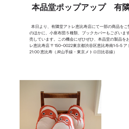
本品堂ポップアップ 有
本日より、有隣堂アトレ恵比寿店にて一部の商品をご
のほかに、小座布団５種類、ブックカバーもございま
売しています。この機会にぜひぜひ、本品堂の製品を
レ恵比寿店 〒150−0022東京都渋谷区恵比寿南1-5-5 アトレ恵
21:00 恵比寿（JR山手線・東京メトロ日比谷線）