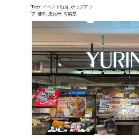
Tags:
イベント出展
,
ポップアッ
プ
,
催事
,
恵比寿
,
有隣堂