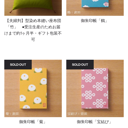
【夫婦判】型染め本縫い座布団
御朱印帳「鶴」
「竹」 ●受注生産のためお届
けまで約1ヶ月半・ギフト包装不
可
SOLD OUT
SOLD OUT
御朱印帳「菊」
御朱印帳「宝結び」