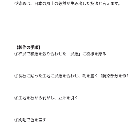
型染めは、日本の風土の必然が生み出した技法と言えます。
【製作の手順】
①柿渋で和紙を張り合わせた「渋紙」に模様を彫る
②長板に貼った生地に渋紙を合わせ、糊を置く（防染部分を作
③生地を板から剥がし、豆汁を引く
④刷毛で色を差す