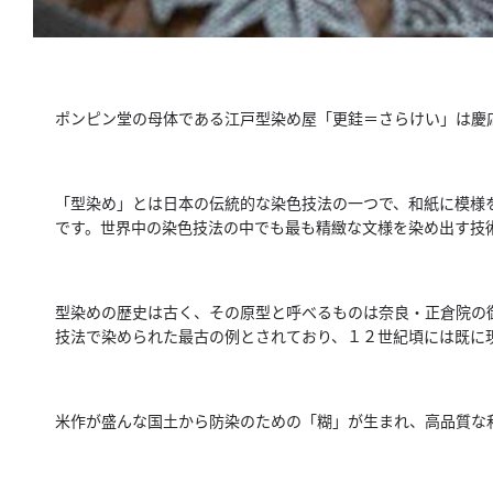
ポンピン堂の母体である江戸型染め屋「更銈＝さらけい」は慶
「型染め」とは日本の伝統的な染色技法の一つで、和紙に模様
です。世界中の染色技法の中でも最も精緻な文様を染め出す技
型染めの歴史は古く、その原型と呼べるものは奈良・正倉院の
技法で染められた最古の例とされており、１２世紀頃には既に
米作が盛んな国土から防染のための「糊」が生まれ、高品質な