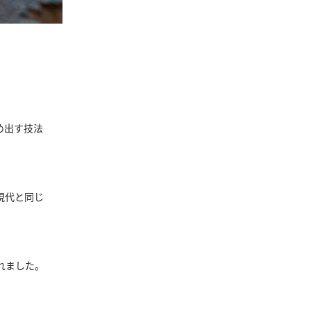
め出す技法
現代と同じ
れました。