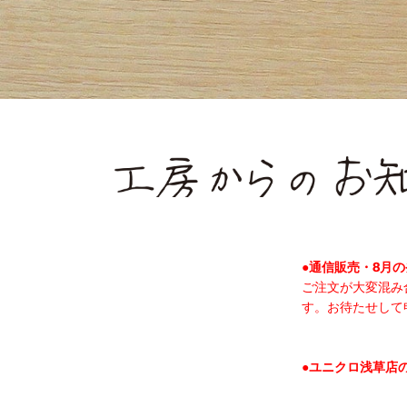
●通信販売・8月
ご注文が大変混み
す。お待たせして
●ユニクロ浅草店