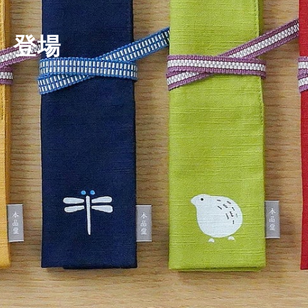
」登場
」も仲間入り
」登場