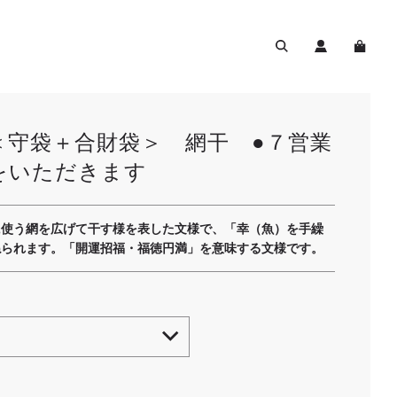
＜守袋＋合財袋＞ 網干 ●７営業
をいただきます
に使う網を広げて干す様を表した文様で、「幸（魚）を手繰
ねられます。「開運招福・福徳円満」を意味する文様です。