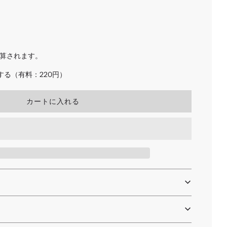
算されます。
る（有料：220円）
読
カートに入れる
み
込
み
中
.
.
.