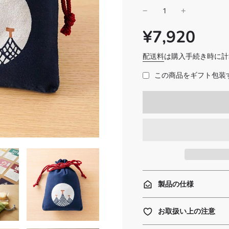
¥7,920
SALE
通
PRICE
常
価
配送料
は購入手続き時に計
格
この商品をギフト包装す
製品の仕様
お取扱い上の注意