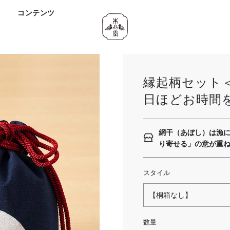
ド
コンテンツ
縁起柄セット
日ほどお時間
網干（あぼし）は漁
り寄せる」の意が重
スタイル
【桐箱なし】
数量