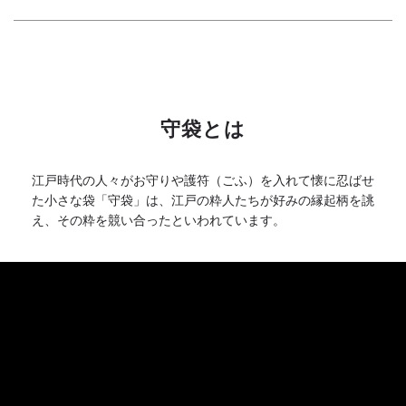
守袋とは
江戸時代の人々がお守りや護符（ごふ）を入れて懐に忍ばせ
た小さな袋「守袋」は、江戸の粋人たちが好みの縁起柄を誂
え、その粋を競い合ったといわれています。