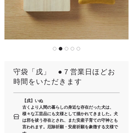
守袋「戌」 ●７営業日ほどお
時間をいただきます
【戌】いぬ
古くより人間の暮らしの身近な存在だった犬は、
様々な工芸品にも文様として描かれてきました。犬
は邪を祓う存在とされ、また安産子育ての守神とも
言われます。厄除祈願・安産祈願を象徴する文様で