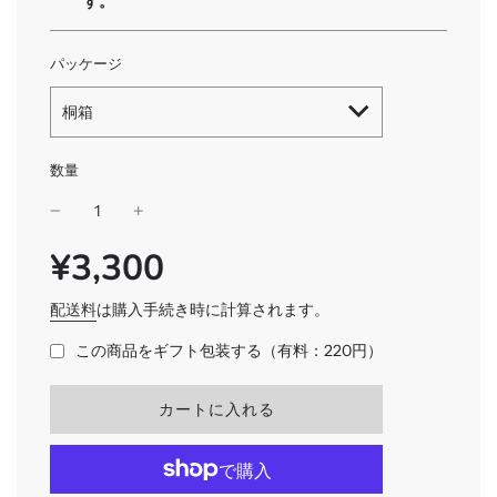
す。
パッケージ
桐箱
数量
¥3,300
SALE
通
PRICE
常
価
配送料
は購入手続き時に計算されます。
格
この商品をギフト包装する（有料：220円）
読
カートに入れる
み
込
み
中