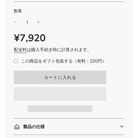
数量
¥7,920
SALE
通
PRICE
常
価
配送料
は購入手続き時に計算されます。
格
この商品をギフト包装する（有料：220円）
読
カートに入れる
み
込
み
中
.
.
.
製品の仕様