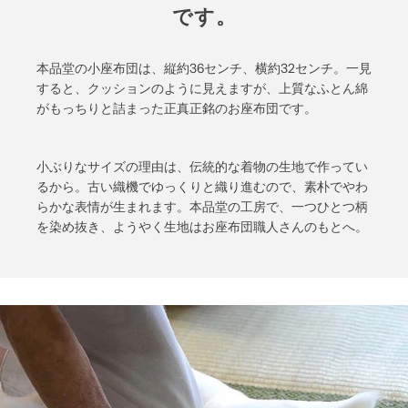
です。
本品堂の小座布団は、縦約36センチ、横約32センチ。一見
すると、クッションのように見えますが、上質なふとん綿
がもっちりと詰まった正真正銘のお座布団です。
小ぶりなサイズの理由は、伝統的な着物の生地で作ってい
るから。古い織機でゆっくりと織り進むので、素朴でやわ
らかな表情が生まれます。本品堂の工房で、一つひとつ柄
を染め抜き、ようやく生地はお座布団職人さんのもとへ。