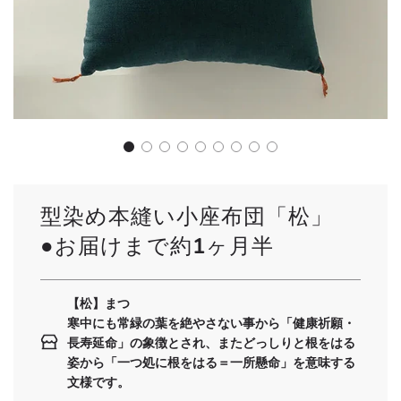
型染め本縫い小座布団「松」
●お届けまで約1ヶ月半
【松】まつ
寒中にも常緑の葉を絶やさない事から「健康祈願・
長寿延命」の象徴とされ、またどっしりと根をはる
姿から「一つ処に根をはる＝一所懸命」を意味する
文様です。