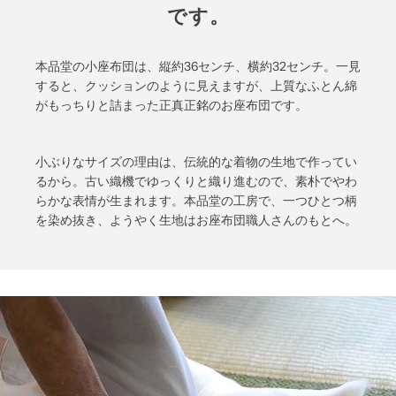
です。
本品堂の小座布団は、縦約36センチ、横約32センチ。一見
すると、クッションのように見えますが、上質なふとん綿
がもっちりと詰まった正真正銘のお座布団です。
小ぶりなサイズの理由は、伝統的な着物の生地で作ってい
るから。古い織機でゆっくりと織り進むので、素朴でやわ
らかな表情が生まれます。本品堂の工房で、一つひとつ柄
を染め抜き、ようやく生地はお座布団職人さんのもとへ。