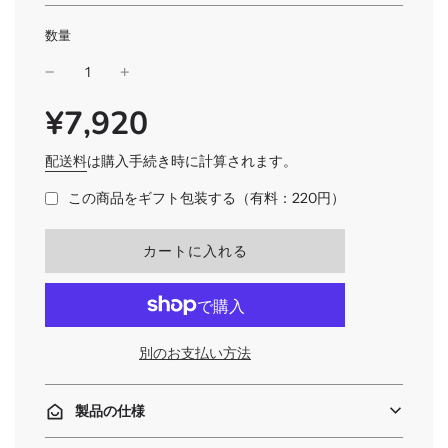
数量
¥7,920
SALE
通
PRICE
常
価
配送料
は購入手続き時に計算されます。
格
この商品をギフト包装する（有料：220円）
読
カートに入れる
み
込
み
中
.
別のお支払い方法
.
.
製品の仕様