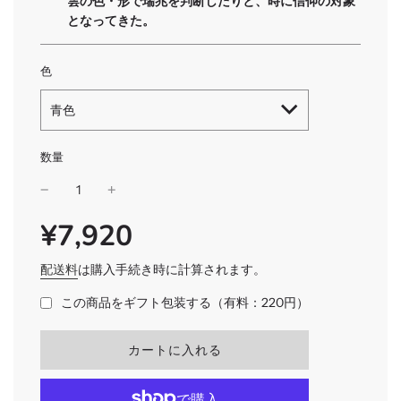
雲の色・形で瑞兆を判断したりと、時に信仰の対象
となってきた。
色
青色
数量
¥7,920
SALE
通
PRICE
常
価
配送料
は購入手続き時に計算されます。
格
この商品をギフト包装する（有料：220円）
読
カートに入れる
み
込
み