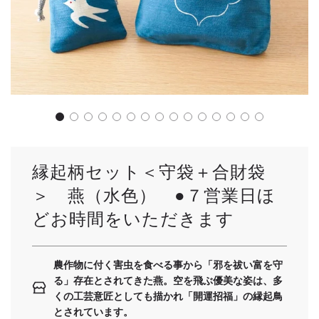
縁起柄セット＜守袋＋合財袋
＞ 燕（水色） ●７営業日ほ
どお時間をいただきます
農作物に付く害虫を食べる事から「邪を祓い富を守
る」存在とされてきた燕。空を飛ぶ優美な姿は、多
くの工芸意匠としても描かれ「開運招福」の縁起鳥
とされています。