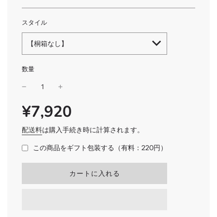
スタイル
【桐箱なし】
数量
¥7,920
SALE
通
PRICE
常
価
配送料
は購入手続き時に計算されます。
格
この商品をギフト包装する（有料：220円）
読
カートに入れる
み
込
み
中