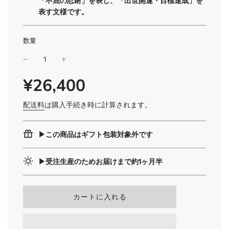
「不屈の忍耐」を表し、「出世開運・目標達成」を
表す文様です。
数量
¥26,400
SALE
通
PRICE
常
価
配送料
は購入手続き時に計算されます。
格
▶︎この商品はギフト包装対象外です
▶︎受注生産のためお届けまで約1ヶ月半
読
カートに入れる
み
込
み