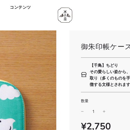
ド
コンテンツ
御朱印帳ケー
【千鳥】ちどり
その愛らしい姿から
取り（多くのものを
徴する文様とされま
数量
¥2,750
SALE
通
PRICE
常