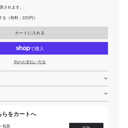
算されます。
る（有料：220円）
読
カートに入れる
み
込
み
中
.
別のお支払い方法
.
.
ちらをカートへ