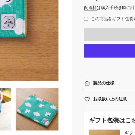
価
配送料
は購入手続き時に計
格
この商品をギフト包装す
製品の仕様
お取扱い上の注意
ギフト包装はこ