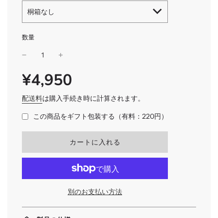
桐箱なし
数量
¥4,950
SALE
通
PRICE
常
価
配送料
は購入手続き時に計算されます。
格
この商品をギフト包装する（有料：220円）
読
カートに入れる
み
込
み
中
.
別のお支払い方法
.
.