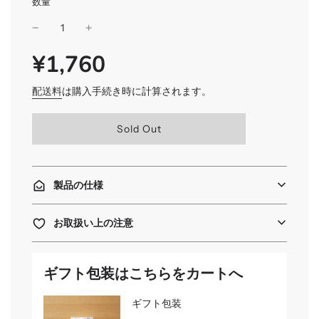
数量
¥1,760
SALE
通
PRICE
常
価
配送料
は購入手続き時に計算されます。
格
読
Sold Out
み
込
み
中
製品の仕様
.
.
.
お取扱い上の注意
ギフト包装はこちらをカートへ