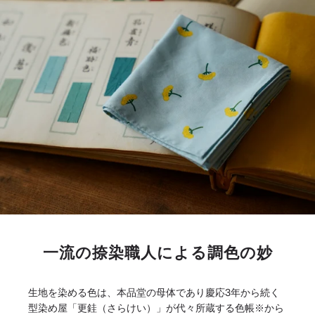
一流の捺染職人による調色の妙
生地を染める色は、本品堂の母体であり慶応3年から続く
型染め屋「更銈（さらけい）」が代々所蔵する色帳※から