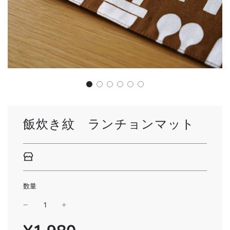
飯炊き紋 ランチョンマット
数量
SALE
通