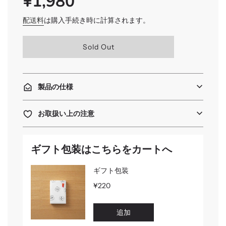
¥1,980
PRICE
常
価
配送料
は購入手続き時に計算されます。
格
読
Sold Out
み
込
み
中
製品の仕様
.
.
.
お取扱い上の注意
ギフト包装はこちらをカートへ