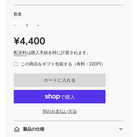
数量
¥4,400
SALE
通
PRICE
常
価
配送料
は購入手続き時に計算されます。
格
この商品をギフト包装する（有料：220円）
読
カートに入れる
み
込
み
中
.
別のお支払い方法
.
.
製品の仕様