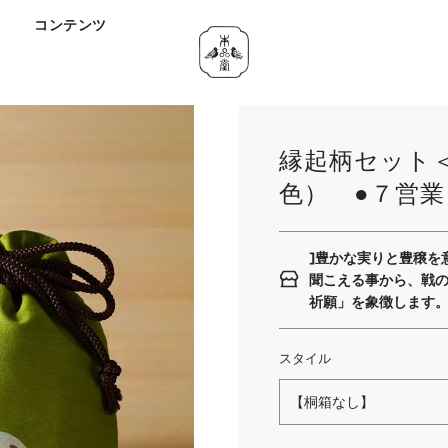
ド
コンテンツ
縁起柄セット
色） ●７営
]豊かな実りと豊穣を
聞こえる事から、戦
祈願」を象徴します
スタイル
【桐箱なし】