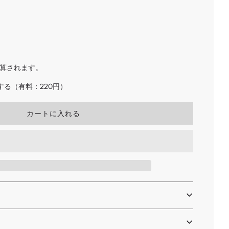
算されます。
る（有料：220円）
読
カートに入れる
み
込
み
中
.
.
.