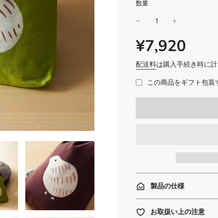
数量
¥7,920
SALE
通
PRICE
常
価
配送料
は購入手続き時に計
格
この商品をギフト包装す
製品の仕様
お取扱い上の注意