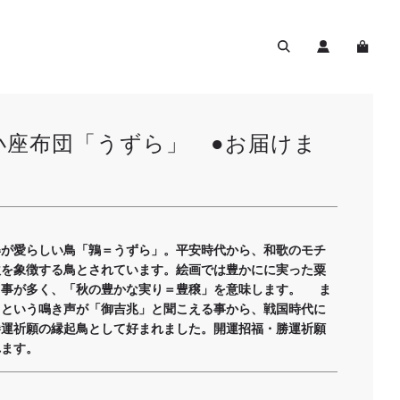
小座布団「うずら」 ●お届けま
姿が愛らしい鳥「鶉＝うずら」。平安時代から、和歌のモチ
秋を象徴する鳥とされています。絵画では豊かにに実った粟
る事が多く、「秋の豊かな実り＝豊穣」を意味します。 ま
」という鳴き声が「御吉兆」と聞こえる事から、戦国時代に
勝運祈願の縁起鳥として好まれました。開運招福・勝運祈願
れます。