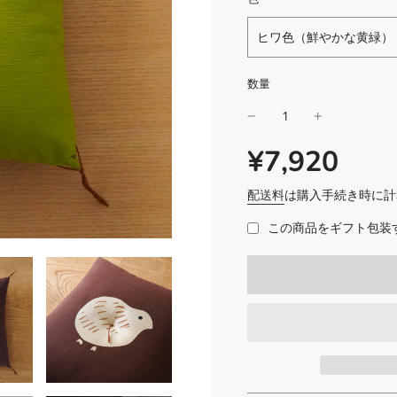
ヒワ色（鮮やかな黄緑）
数量
¥7,920
SALE
通
PRICE
常
価
配送料
は購入手続き時に計
格
この商品をギフト包装す