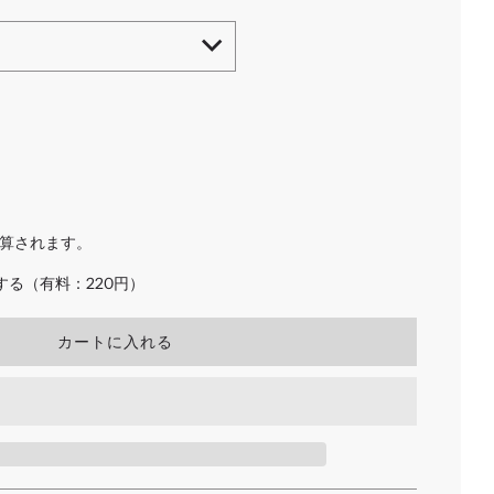
算されます。
る（有料：220円）
読
カートに入れる
み
込
み
中
.
.
.