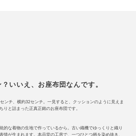
ン？いいえ、お座布団なんです。
6センチ、横約32センチ。一見すると、クッションのように見えま
ちりと詰まった正真正銘のお座布団です。
統的な着物の生地で作っているから。古い織機でゆっくりと織り
表情が生まれます。本品堂の工房で、一つひとつ柄を染め抜き、