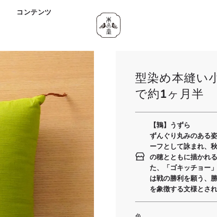
ド
コンテンツ
型染め本縫い
で約1ヶ月半
【鶉】うずら
ずんぐり丸みのある
ーフとして詠まれ、
の穂とともに描かれ
た、「ゴキッチョー
は戦の勝利を願う、
を象徴する文様とさ
色