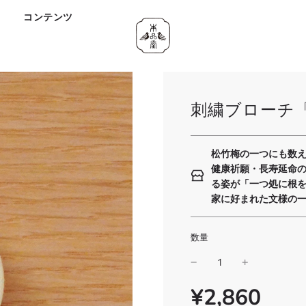
ド
コンテンツ
刺繍ブローチ
松竹梅の一つにも数
健康祈願・長寿延命
る姿が「一つ処に根
家に好まれた文様の
数量
¥2,860
SALE
通
PRICE
常