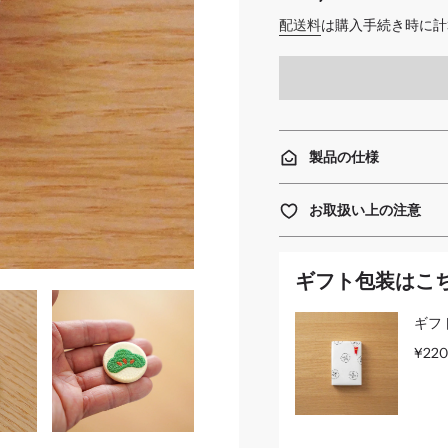
価
配送料
は購入手続き時に計
格
製品の仕様
お取扱い上の注意
ギフト包装はこ