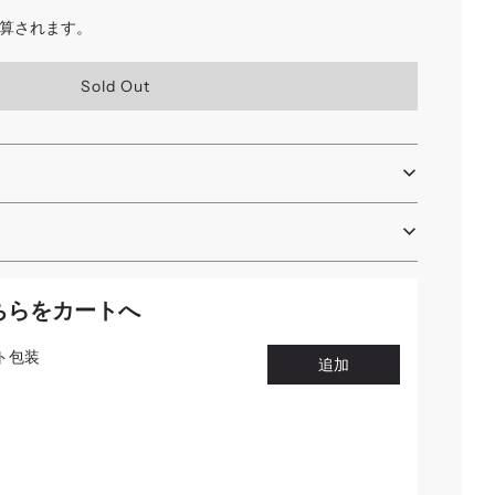
算されます。
読
Sold Out
み
込
み
中
.
.
.
ちらをカートへ