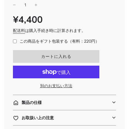
¥4,400
SALE
通
PRICE
常
価
配送料
は購入手続き時に計算されます。
格
この商品をギフト包装する（有料：220円）
読
カートに入れる
み
込
み
中
.
別のお支払い方法
.
.
製品の仕様
お取扱い上の注意