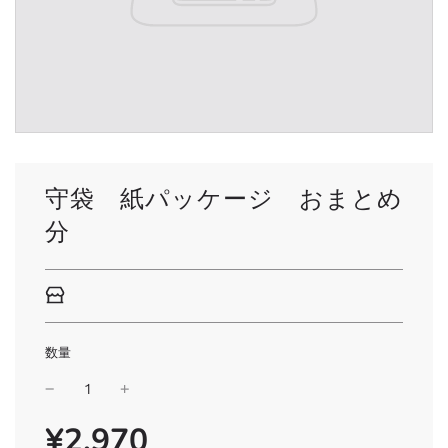
守袋 紙パッケージ おまとめ
分
数量
¥2,970
SALE
通