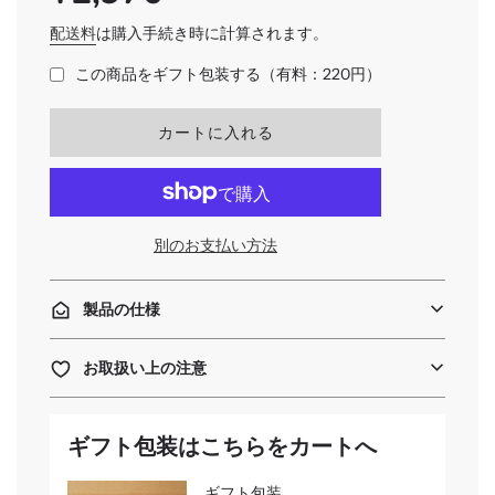
PRICE
常
価
配送料
は購入手続き時に計算されます。
格
この商品をギフト包装する（有料：220円）
読
カートに入れる
み
込
み
中
.
別のお支払い方法
.
.
製品の仕様
お取扱い上の注意
ギフト包装はこちらをカートへ