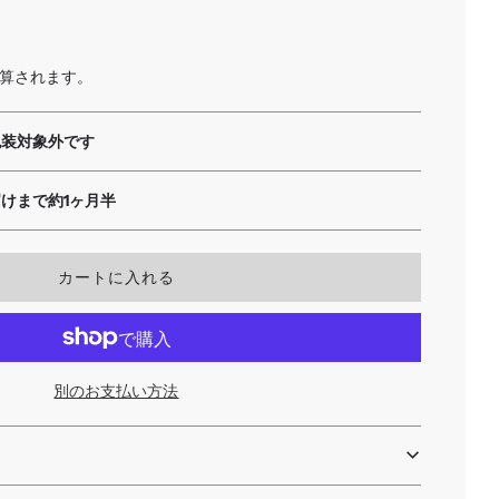
算されます。
包装対象外です
届けまで約1ヶ月半
読
カートに入れる
み
込
み
中
.
別のお支払い方法
.
.