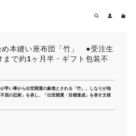
染め本縫い座布団「竹」 ●受注生
けまで約1ヶ月半・ギフト包装不
長が早い事から出世開運の象徴とされる「竹」。しなりが強
「不屈の忍耐」を表し、「出世開運・目標達成」を表す文様