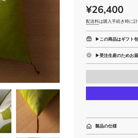
¥26,400
SALE
通
PRICE
常
価
配送料
は購入手続き時に計
格
▶︎この商品はギフト
▶︎受注生産のためお
製品の仕様