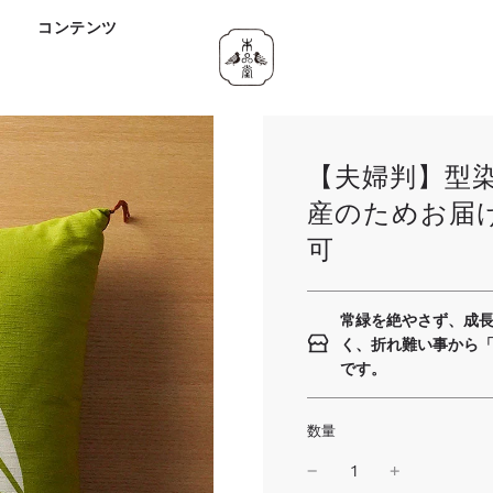
ド
コンテンツ
【夫婦判】型
産のためお届
可
常緑を絶やさず、成
く、折れ難い事から
です。
数量