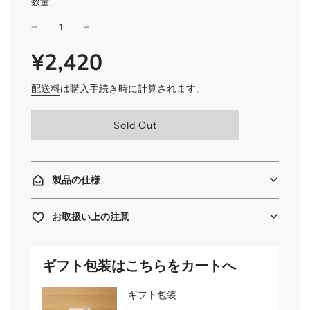
数量
¥2,420
SALE
通
PRICE
常
価
配送料
は購入手続き時に計算されます。
格
読
Sold Out
み
込
み
中
製品の仕様
.
.
.
お取扱い上の注意
ギフト包装はこちらをカートへ