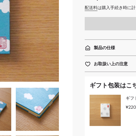
価
配送料
は購入手続き時に計
格
製品の仕様
お取扱い上の注意
ギフト包装はこ