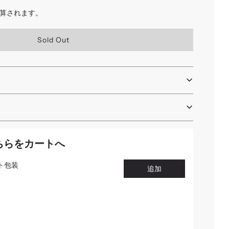
算されます。
読
Sold Out
み
込
み
中
.
.
.
ちらをカートへ