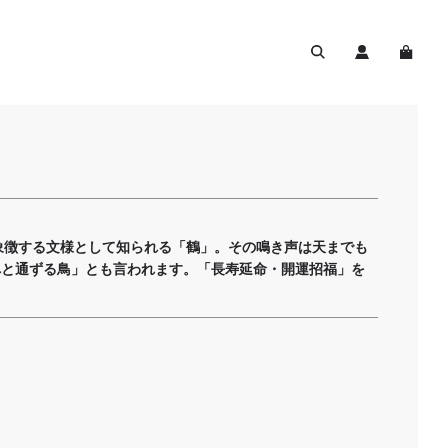
」
象徴する文様として知られる「鶴」。その鳴き声は天までも
へと通ずる鳥」とも言われます。「長寿延命・開運招福」を