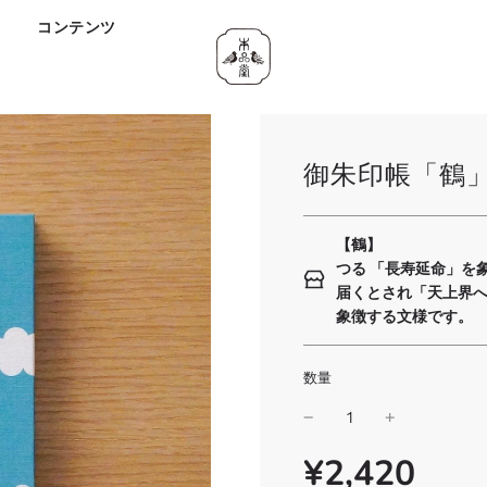
ド
コンテンツ
御朱印帳「鶴
【鶴】
つる 「長寿延命」を
届くとされ「天上界
象徴する文様です。
数量
¥2,420
SALE
通
PRICE
常