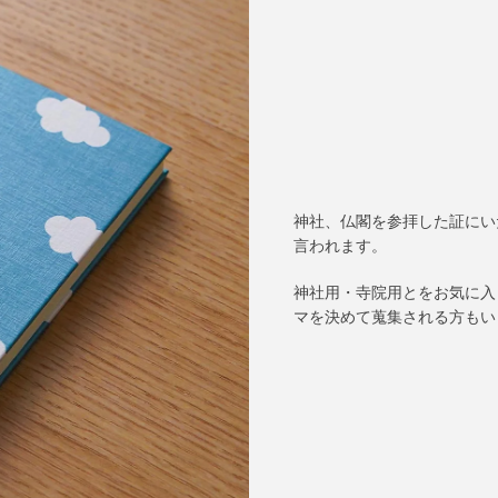
神社、仏閣を参拝した証にい
言われます。
神社用・寺院用とをお気に入
マを決めて蒐集される方もい