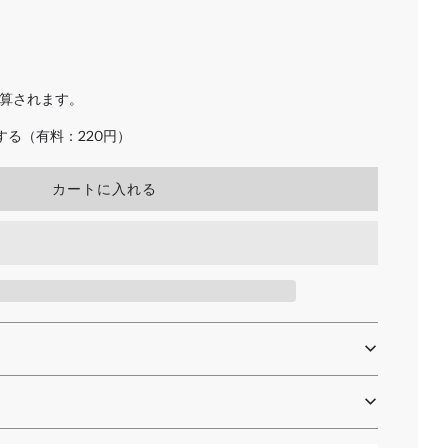
算されます。
る（有料：220円）
読
カートに入れる
み
込
み
中
.
.
.