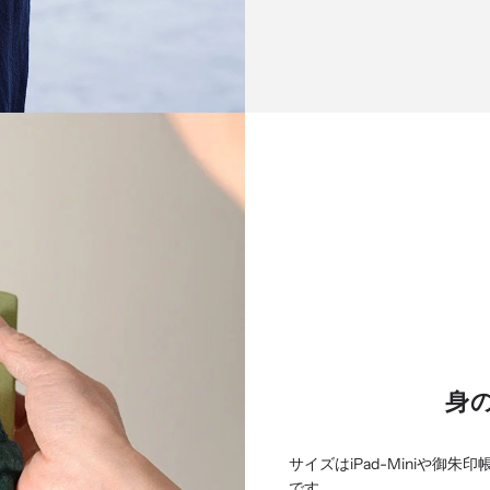
身
サイズはiPad-Miniや
です。