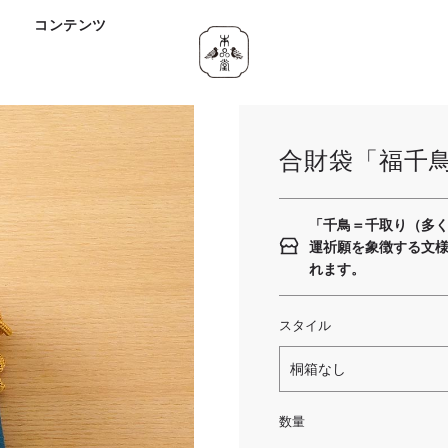
ド
コンテンツ
合財袋「福千
「千鳥＝千取り（多
運祈願を象徴する文
れます。
スタイル
桐箱なし
数量