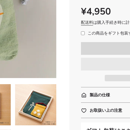
¥4,950
SALE
通
PRICE
常
価
配送料
は購入手続き時に計
格
この商品をギフト包装す
製品の仕様
お取扱い上の注意