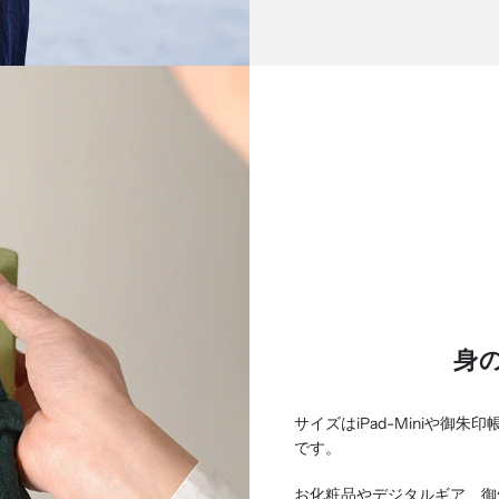
身
サイズはiPad-Miniや
です。
お化粧品やデジタルギア、御