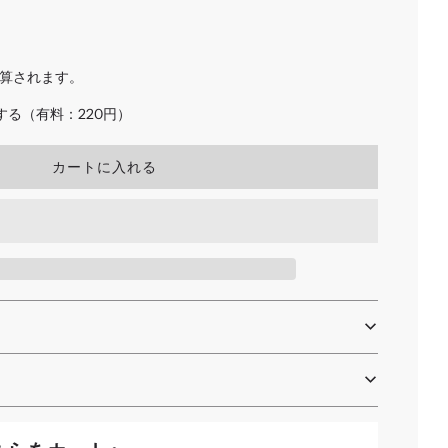
算されます。
る（有料：220円）
読
カートに入れる
み
込
み
中
.
.
.