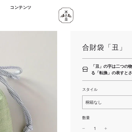
ド
コンテンツ
合財袋「丑」
「丑」の字は二つの
る「転換」の表すと
スタイル
桐箱なし
数量