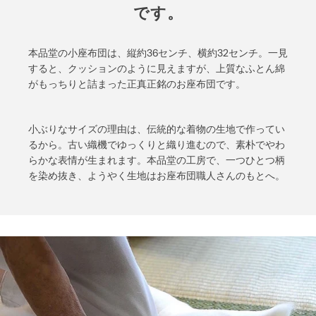
です。
本品堂の小座布団は、縦約36センチ、横約32センチ。一見
すると、クッションのように見えますが、上質なふとん綿
がもっちりと詰まった正真正銘のお座布団です。
小ぶりなサイズの理由は、伝統的な着物の生地で作ってい
るから。古い織機でゆっくりと織り進むので、素朴でやわ
らかな表情が生まれます。本品堂の工房で、一つひとつ柄
を染め抜き、ようやく生地はお座布団職人さんのもとへ。