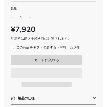
数量
¥7,920
SALE
通
PRICE
常
価
配送料
は購入手続き時に計算されます。
格
この商品をギフト包装する（有料：220円）
読
カートに入れる
み
込
み
中
.
.
.
製品の仕様