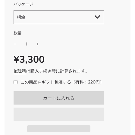
パッケージ
桐箱
数量
¥3,300
SALE
通
PRICE
常
価
配送料
は購入手続き時に計算されます。
格
この商品をギフト包装する（有料：220円）
読
カートに入れる
み
込
み
中
.
.