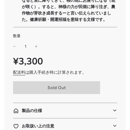
なると里に降りてきて、桜の花にお座りになる（花
が咲く）。すると、神様の力が田畑に降り注ぎ、農
作物が芽吹き成長するーと言い伝えられていまし
た。健康祈願・開運招福を意味する文様です。
数量
¥3,300
SALE
通
PRICE
常
価
配送料
は購入手続き時に計算されます。
格
読
Sold Out
み
込
み
中
製品の仕様
.
.
.
お取扱い上の注意