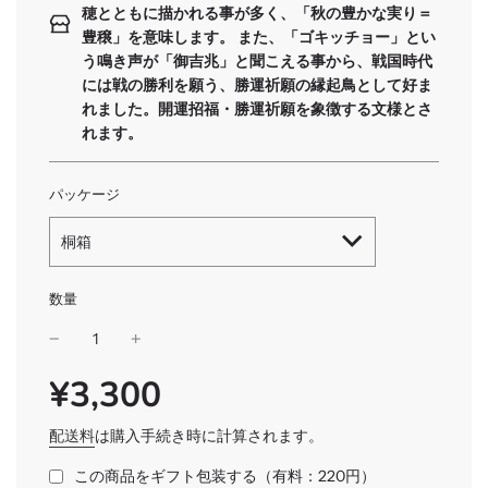
穂とともに描かれる事が多く、「秋の豊かな実り＝
豊穣」を意味します。 また、「ゴキッチョー」とい
う鳴き声が「御吉兆」と聞こえる事から、戦国時代
には戦の勝利を願う、勝運祈願の縁起鳥として好ま
れました。開運招福・勝運祈願を象徴する文様とさ
れます。
パッケージ
桐箱
数量
¥3,300
SALE
通
PRICE
常
価
配送料
は購入手続き時に計算されます。
格
この商品をギフト包装する（有料：220円）