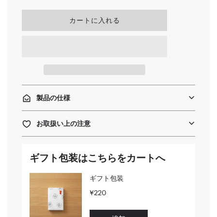
読
カートに入れる
み
込
み
中
.
.
.
製品の仕様
お取扱い上の注意
ギフト包装はこちらをカートへ