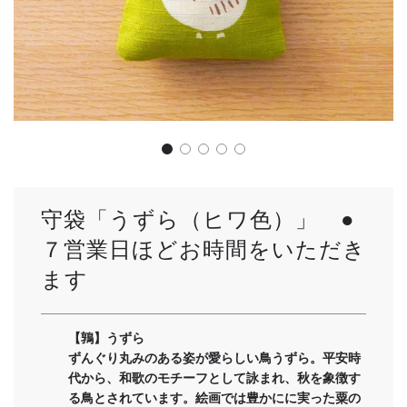
守袋「うずら（ヒワ色）」 ●
７営業日ほどお時間をいただき
ます
【鶉】うずら
ずんぐり丸みのある姿が愛らしい鳥うずら。平安時
代から、和歌のモチーフとして詠まれ、秋を象徴す
る鳥とされています。絵画では豊かにに実った粟の