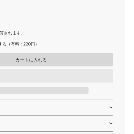
算されます。
る（有料：220円）
読
カートに入れる
み
込
み
中
.
.
.