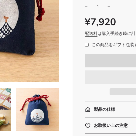
¥7,920
SALE
通
PRICE
常
価
配送料
は購入手続き時に計
格
この商品をギフト包装す
製品の仕様
お取扱い上の注意