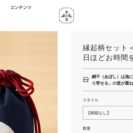
ド
コンテンツ
縁起柄セット
日ほどお時間
網干（あぼし）は漁
り寄せる」の意が重
スタイル
【桐箱なし】
数量