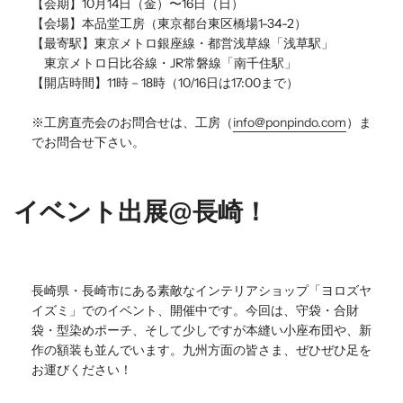
【会期】10月14日（金）〜16日（日）
【会場】本品堂工房（東京都台東区橋場1-34-2）
【最寄駅】東京メトロ銀座線・都営浅草線「浅草駅」
東京メトロ日比谷線・JR常磐線「南千住駅」
【開店時間】11時－18時（10/16日は17:00まで）
※工房直売会のお問合せは、工房（
info@ponpindo.
com
）ま
でお問合せ下さい。
イベント出展@長崎！
長崎県・長崎市にある素敵なインテリアショップ「
ヨロズヤ
イズミ」でのイベント、開催中です。今回は、守袋・
合財
袋・型染めポーチ、そして少しですが本縫い小座布団や、
新
作の額装も並んでいます。九州方面の皆さま、
ぜひぜひ足を
お運びください！