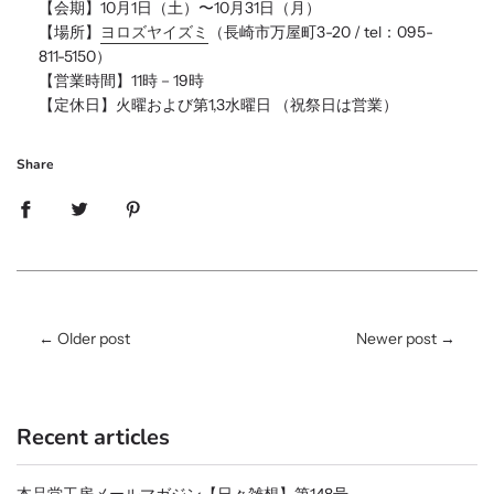
【会期】10月1日（土）〜10月31日（月）
【場所】
ヨロズヤイズミ
（
長崎市万屋町3-20 / tel：095-
811-5150
）
【営業時間】11時－19時
【定休日】火曜および第1,3水曜日
（祝祭日は営業）
Share
←
Older post
Newer post
→
Recent articles
本品堂工房メールマガジン【日々雑想】第148号