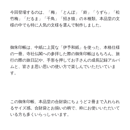
今回登場するのは、「梅」「とんぼ」「鈴」「うずら」「松
竹梅」
「だるま」「千鳥」「招き猫」の８種類。
本
品
堂
の文
様の中でも特に人気の文様を選んで制作しました。
御朱印帳は、中紙に上質な「伊予和紙」を使った、
本
格仕様
の一冊。寺社仏閣への参拝した際の御朱印帳はもちろん、
旅
行の際の旅日記や、
手形を押してお子さんの成長記録アルバ
ムと、
皆さま思い思いの使い方で楽しんでいただいていま
す。
この御朱印帳、
本
品
堂
の合財袋にちょうど２冊まで入れられ
るサイズ感。
合財袋とお揃いの柄で、
粋にお使いいただいて
いる方も多くいらっしゃいます。