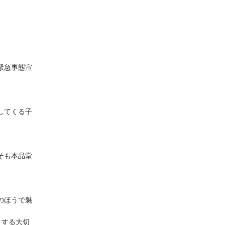
緊急事態宣
してくる子
そも本品堂
のほうで魅
りする大切