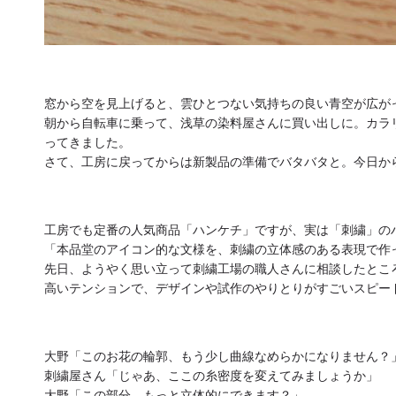
窓から空を見上げると、
雲ひとつない気持ちの良い青空が広が
朝から自転車に乗って、浅草の染料屋さんに買い出しに。
カラ
ってきました。
さて、工房に戻ってからは新製品の準備でバタバタと。
今日か
工房でも定番の人気商品「ハンケチ」ですが、実は「刺繍」
の
「本品堂のアイコン的な文様を、
刺繍の立体感のある表現で作
先日、ようやく思い立って刺繍工場の職人さんに相談したとこ
高いテンションで、
デザインや試作のやりとりがすごいスピー
大野「このお花の輪郭、もう少し曲線なめらかになりません？
刺繍屋さん「じゃあ、ここの糸密度を変えてみましょうか」
大野「この部分、もっと立体的にできます？」