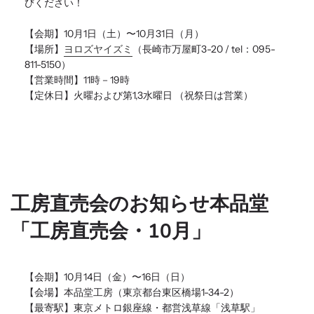
びください！
【会期】10月1日（土）〜10月31日（月）
【場所】
ヨロズヤイズミ
（
長崎市万屋町3-20 / tel：095-
811-5150
）
【営業時間】11時－19時
【定休日】火曜および第1,3水曜日
（祝祭日は営業）
工房直売会のお知らせ
本品堂
「工房直売会・10月」
【会期】10月14日（金）〜16日（日）
【会場】本品堂工房（東京都台東区橋場1-34-2）
【最寄駅】東京メトロ銀座線・都営浅草線「浅草駅」