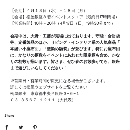
【会期】４月１３日（水）－１８日（月）
【会場】松屋銀座８階イベントスクエア（最終日17時閉場）
【営業時間】10時－20時（4月17日（日）
19時30分まで）
会期中は、大野・工藤が売場に出ております。守袋・合財袋
等、
定番製品のほか、リビング・インテリア系の人気商品「
本縫い小座布団」「型染め額装」が並びます。特にお座布団
は、
かなりの柄数をイベントにあわせた限定柄も含め、
かな
りの柄数が揃います。皆さま、ぜひ春のお散歩がてら、
銀座
まで遊びにいらしてください！
※営業日・営業時間が変更になる場合がございます。
詳しくは松屋ウェブサイトをご覧ください
松屋銀座 東京都中央区銀座３−６−１
０３−３５６７−１２１１（大代表）
Share