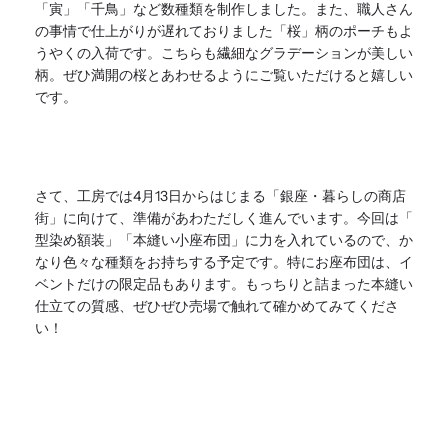
「寅」「
千鳥」など数種類を制作しました。また、
職人さん
の事情で仕上がりが遅れておりました「桜」
柄のポーチもよ
うやくの入荷です。
こちらも繊細なグラデーションが美しい
柄。
ぜひ満開の桜とあわせるようにご覧いただけると嬉しい
です。
さて、工房では4月13日からはじまる「銀座・暮らしの商店
街」
に向けて、準備があわただしく進んでいます。今回は「
型染め額装」「本縫い小座布団」に力を入れているので、
か
なり色々な種類をお持ちする予定です。特にお座布団は、
イ
ベントだけの限定品もあります。
もっちりと詰まった本縫い
仕立ての質感、
ぜひぜひ売場で触れて確かめてみてくださ
い！